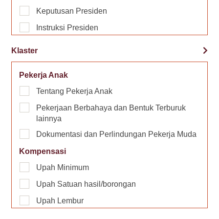
Keputusan Presiden
Instruksi Presiden
Peraturan Menteri
Klaster
Keputusan Menteri
Pekerja Anak
Surat Edaran Menteri
Tentang Pekerja Anak
Instruksi Menteri
Pekerjaan Berbahaya dan Bentuk Terburuk
Keputusan Direktur Jendral
lainnya
Surat Edaran Direktur Jendral
Dokumentasi dan Perlindungan Pekerja Muda
Peraturan Daerah Provinsi
Kompensasi
Peraturan Gubernur
Upah Minimum
Keputusan Gubernur
Upah Satuan hasil/borongan
Peraturan Daerah Kabupaten/Kota
Upah Lembur
Peraturan Bupati/Walikota
Metode Pembayaran