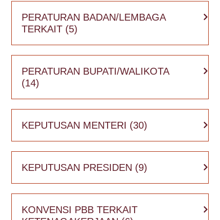
Coercion
PERATURAN BADAN/LEMBAGA
TERKAIT
(5)
Bounded Labour
Kerja Paksa dan Lembur
Kebebasan Berserikat dan Perundingan
PERATURAN BUPATI/WALIKOTA
Bersama
(14)
Kebebasan Berserikat
Operasi Serikat
KEPUTUSAN MENTERI
Intervensi dan Diskriminasi
(30)
Pemogokan
Perundingan Bersama
KEPUTUSAN PRESIDEN
(9)
Keselamatan Dan Kesehatan Kerja
Sistem dan Kebijakan Manajemen K3
Bahan Kimia dan Zat Berbahaya
KONVENSI PBB TERKAIT