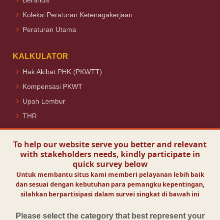
Beranda
Koleksi Peraturan Ketenagakerjaan
Peraturan Utama
KALKULATOR
Hak Akibat PHK (PKWTT)
Kompensasi PKWT
Upah Lembur
THR
Ikuti Kami
To help our website serve you better and relevant
with stakeholders needs, kindly participate in
quick survey below
Untuk membantu situs kami memberi pelayanan lebih baik
dan sesuai dengan kebutuhan para pemangku kepentingan,
Visit Today :
20
silahkan berpartisipasi dalam survei singkat di bawah ini
Visits :
132179
Online Visitors :
1
Please select the category that best represent your