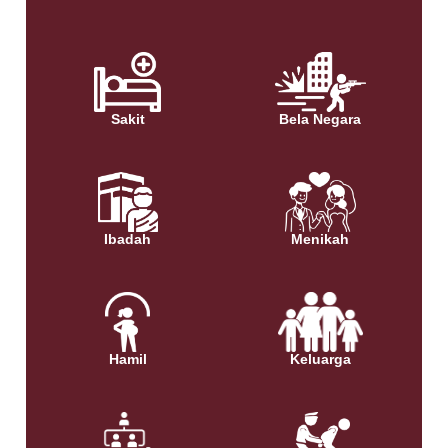
Sakit
Bela Negara
Ibadah
Menikah
Hamil
Keluarga