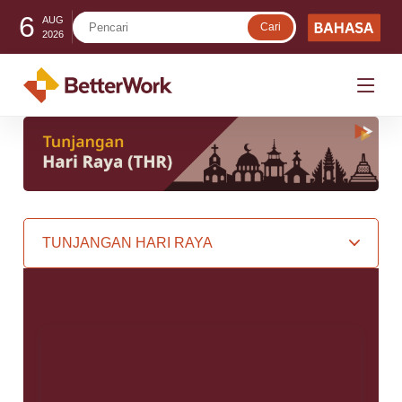
6
AUG
2026