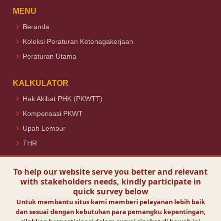
MENU
Beranda
Koleksi Peraturan Ketenagakerjaan
Peraturan Utama
KALKULATOR
Hak Akibat PHK (PKWTT)
Kompensasi PKWT
Upah Lembur
THR
Ikuti Kami
To help our website serve you better and relevant
with stakeholders needs, kindly participate in
quick survey below
Untuk membantu situs kami memberi pelayanan lebih baik
dan sesuai dengan kebutuhan para pemangku kepentingan,
Visit Today :
151