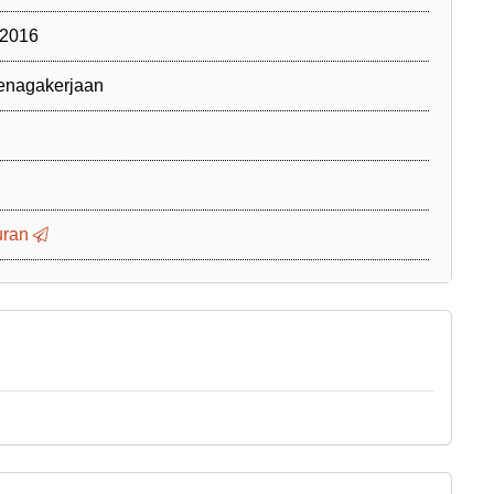
 2016
enagakerjaan
uran