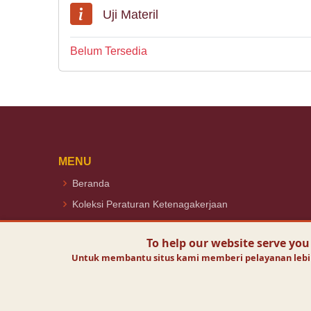
Uji Materil
Belum Tersedia
MENU
Beranda
Koleksi Peraturan Ketenagakerjaan
Peraturan Utama
To help our website serve you
Untuk membantu situs kami memberi pelayanan lebih 