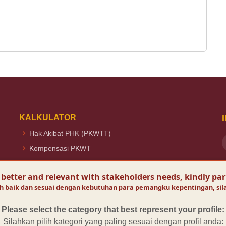
KALKULATOR
Hak Akibat PHK (PKWTT)
Kompensasi PKWT
Upah Lembur
V
 better and relevant with stakeholders needs, kindly par
V
THR
O
baik dan sesuai dengan kebutuhan para pemangku kepentingan, silahk
Please select the category that best represent your profile:
Silahkan pilih kategori yang paling sesuai dengan profil anda: