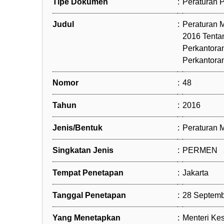
Tipe Dokumen
:
Peraturan
Judul
:
Peraturan 
2016 Tenta
Perkantora
Perkantora
Nomor
:
48
Tahun
:
2016
Jenis/Bentuk
:
Peraturan M
Singkatan Jenis
:
PERMEN
Tempat Penetapan
:
Jakarta
Tanggal Penetapan
:
28 Septemb
Yang Menetapkan
:
Menteri Kes