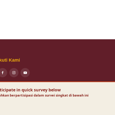
Ikuti Kami
isit Today :
169
ticipate in quick survey below
isits :
132151
nline Visitors :
1
an berpartisipasi dalam survei singkat di bawah ini