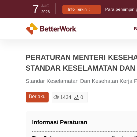
7
AUG
Para pemimpin 
Info Terkini :
2026
B
Indonesia Busin
Di balik T-Shirt:
PERATURAN MENTERI KESEHA
STANDAR KESELAMATAN DAN
Standar Keselamatan Dan Kesehatan Kerja P
Berlaku
1434
0
Informasi Peraturan