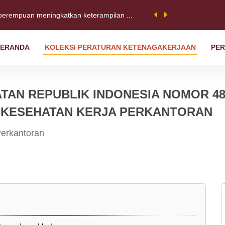
perempuan meningkatkan keterampilan ...
ERANDA
KOLEKSI PERATURAN KETENAGAKERJAAN
PER
ess Forum 2022: Satu dekade kemajua...
 Sebuah serikat pekerja di Jawa B...
TAN REPUBLIK INDONESIA NOMOR 48
 KESEHATAN KERJA PERKANTORAN
erkantoran