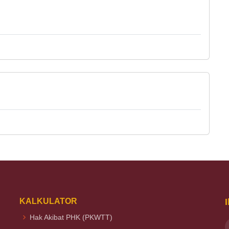
KALKULATOR
Hak Akibat PHK (PKWTT)