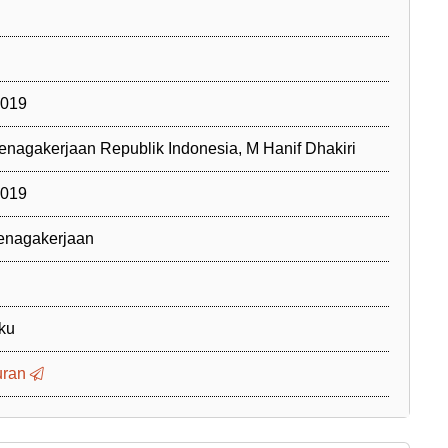
2019
enagakerjaan Republik Indonesia, M Hanif Dhakiri
2019
enagakerjaan
ku
uran