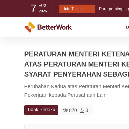
7
AUG
Para pemimpin 
Info Terkini :
2026
B
Indonesia Busin
Di balik T-Shirt:
PERATURAN MENTERI KETENA
ATAS PERATURAN MENTERI K
SYARAT PENYERAHAN SEBAG
Perubahan Kedua atas Peraturan Menteri Ke
Pekerjaan kepada Perusahaan Lain
Tidak Berlaku
870
0