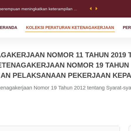
perempuan meningkatkan keterampilan ...
ERANDA
KOLEKSI PERATURAN KETENAGAKERJAAN
PER
ess Forum 2022: Satu dekade kemajua...
 Sebuah serikat pekerja di Jawa B...
GAKERJAAN NOMOR 11 TAHUN 2019
ETENAGAKERJAAN NOMOR 19 TAHUN 
IAN PELAKSANAAN PEKERJAAN KEPA
tenagakerjaan Nomor 19 Tahun 2012 tentang Syarat-sy