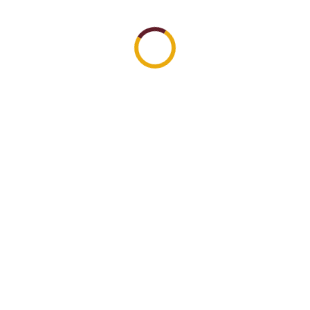
023
enagakerjaan Republik Indonesia, Ida Fauziyah
enagakerjaan
uran