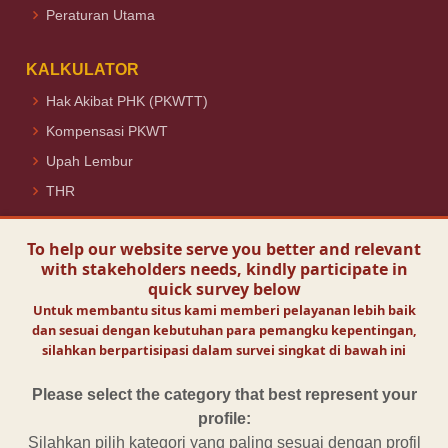
Peraturan Utama
KALKULATOR
Hak Akibat PHK (PKWTT)
Kompensasi PKWT
Upah Lembur
THR
Ikuti Kami
To help our website serve you better and relevant
with stakeholders needs, kindly participate in
quick survey below
Untuk membantu situs kami memberi pelayanan lebih baik
dan sesuai dengan kebutuhan para pemangku kepentingan,
Visit Today :
68
silahkan berpartisipasi dalam survei singkat di bawah ini
Visits :
132369
Online Visitors :
1
Please select the category that best represent your
profile:
Silahkan pilih kategori yang paling sesuai dengan profil