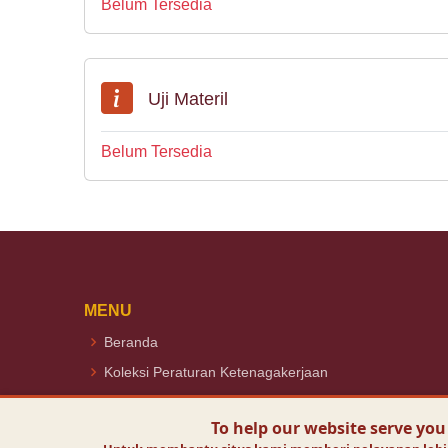
Belum Tersedia
Uji Materil
Belum Tersedia
MENU
Beranda
Koleksi Peraturan Ketenagakerjaan
Peraturan Utama
To help our website serve you