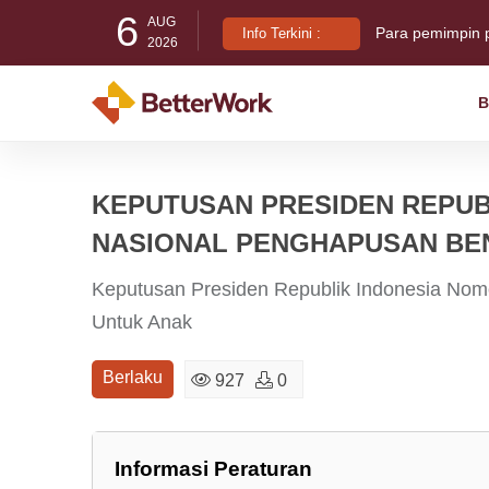
6
AUG
Para pemimpin 
Info Terkini :
2026
B
Indonesia Busin
Di balik T-Shirt:
KEPUTUSAN PRESIDEN REPUBL
NASIONAL PENGHAPUSAN BE
Keputusan Presiden Republik Indonesia Nom
Untuk Anak
Berlaku
927
0
Informasi Peraturan