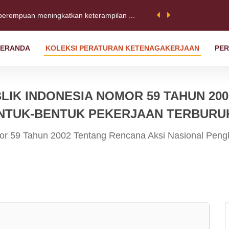
perempuan meningkatkan keterampilan ...
ERANDA
KOLEKSI PERATURAN KETENAGAKERJAAN
PER
ess Forum 2022: Satu dekade kemajua...
 Sebuah serikat pekerja di Jawa B...
IK INDONESIA NOMOR 59 TAHUN 20
NTUK-BENTUK PEKERJAAN TERBURU
or 59 Tahun 2002 Tentang Rencana Aksi Nasional Peng