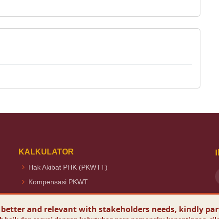
KALKULATOR
Hak Akibat PHK (PKWTT)
Kompensasi PKWT
Upah Lembur
V
 better and relevant with stakeholders needs, kindly par
V
THR
O