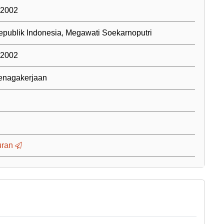
 2002
epublik Indonesia, Megawati Soekarnoputri
 2002
enagakerjaan
uran