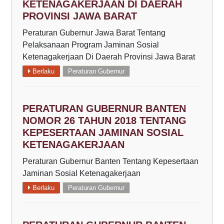
KETENAGAKERJAAN DI DAERAH
PROVINSI JAWA BARAT
Peraturan Gubernur Jawa Barat Tentang
Pelaksanaan Program Jaminan Sosial
Ketenagakerjaan Di Daerah Provinsi Jawa Barat
Berlaku
Peraturan Gubernur
PERATURAN GUBERNUR BANTEN
NOMOR 26 TAHUN 2018 TENTANG
KEPESERTAAN JAMINAN SOSIAL
KETENAGAKERJAAN
Peraturan Gubernur Banten Tentang Kepesertaan
Jaminan Sosial Ketenagakerjaan
Berlaku
Peraturan Gubernur