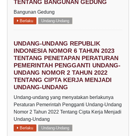
TENTANG BANGUNAN GEDUNG
Bangunan Gedung
Berlaku
Undang-Undang
UNDANG-UNDANG REPUBLIK
INDONESIA NOMOR 6 TAHUN 2023
TENTANG PENETAPAN PERATURAN
PEMERINTAH PENGGANTI UNDANG-
UNDANG NOMOR 2 TAHUN 2022
TENTANG CIPTA KERJA MENJADI
UNDANG-UNDANG
Undang-undang yang menyatakan berlakunya
Peraturan Pemerintah Pengganti Undang-Undang
Nomor 2 Tahun 2022 Tentang Cipta Kerja Menjadi
Undang-Undang
Berlaku
Undang-Undang