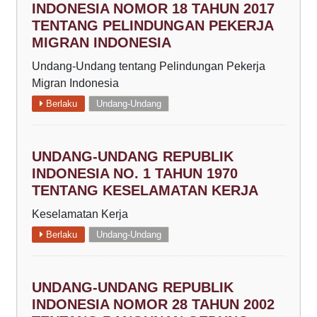
INDONESIA NOMOR 18 TAHUN 2017
TENTANG PELINDUNGAN PEKERJA
MIGRAN INDONESIA
Undang-Undang tentang Pelindungan Pekerja
Migran Indonesia
Berlaku
Undang-Undang
UNDANG-UNDANG REPUBLIK
INDONESIA NO. 1 TAHUN 1970
TENTANG KESELAMATAN KERJA
Keselamatan Kerja
Berlaku
Undang-Undang
UNDANG-UNDANG REPUBLIK
INDONESIA NOMOR 28 TAHUN 2002