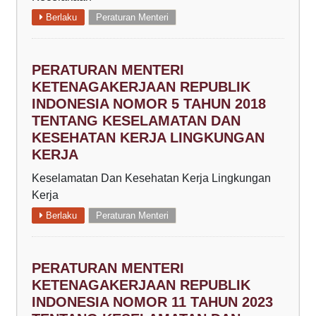
Berlaku
Peraturan Menteri
PERATURAN MENTERI
KETENAGAKERJAAN REPUBLIK
INDONESIA NOMOR 5 TAHUN 2018
TENTANG KESELAMATAN DAN
KESEHATAN KERJA LINGKUNGAN
KERJA
Keselamatan Dan Kesehatan Kerja Lingkungan
Kerja
Berlaku
Peraturan Menteri
PERATURAN MENTERI
KETENAGAKERJAAN REPUBLIK
INDONESIA NOMOR 11 TAHUN 2023