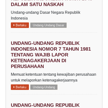
DALAM SATU NASKAH
Undang-undang Dasar Negara Republik
Indonesia
Berlaku
Undang Undang Dasar
UNDANG-UNDANG REPUBLIK
INDONESIA NOMOR 7 TAHUN 1981
TENTANG WAJIB LAPOR
KETENAGAKERJAAN DI
PERUSAHAAN
Memuat ketentuan tentang kewajiban perusahaan
untuk melaporkan ketenagakerjaannya
Berlaku
Undang-Undang
UNDANG-UNDANG REPUBLIK