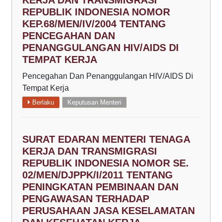
REPUBLIK INDONESIA NOMOR
KEP.68/MEN/IV/2004 TENTANG
PENCEGAHAN DAN
PENANGGULANGAN HIV/AIDS DI
TEMPAT KERJA
Pencegahan Dan Penanggulangan HIV/AIDS Di
Tempat Kerja
Berlaku
Keputusan Menteri
SURAT EDARAN MENTERI TENAGA
KERJA DAN TRANSMIGRASI
REPUBLIK INDONESIA NOMOR SE.
02/MEN/DJPPK/I/2011 TENTANG
PENINGKATAN PEMBINAAN DAN
PENGAWASAN TERHADAP
PERUSAHAAN JASA KESELAMATAN