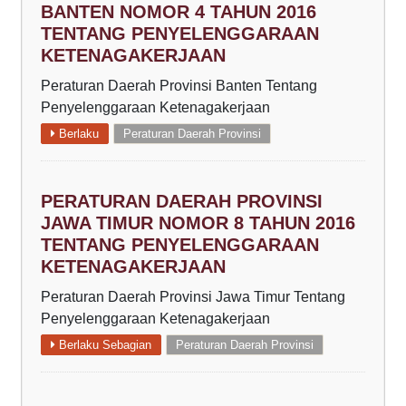
BANTEN NOMOR 4 TAHUN 2016
TENTANG PENYELENGGARAAN
KETENAGAKERJAAN
Peraturan Daerah Provinsi Banten Tentang
Penyelenggaraan Ketenagakerjaan
Berlaku
Peraturan Daerah Provinsi
PERATURAN DAERAH PROVINSI
JAWA TIMUR NOMOR 8 TAHUN 2016
TENTANG PENYELENGGARAAN
KETENAGAKERJAAN
Peraturan Daerah Provinsi Jawa Timur Tentang
Penyelenggaraan Ketenagakerjaan
Berlaku Sebagian
Peraturan Daerah Provinsi