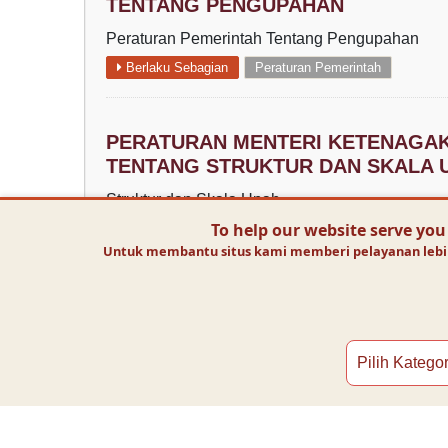
TENTANG PENGUPAHAN
Peraturan Pemerintah Tentang Pengupahan
Berlaku Sebagian
Peraturan Pemerintah
PERATURAN MENTERI KETENAGAK
TENTANG STRUKTUR DAN SKALA 
Struktur dan Skala Upah
To help our website serve you
Berlaku
Peraturan Menteri
Untuk membantu situs kami memberi pelayanan lebih 
PERATURAN PEMERINTAH PENGGA
INDONESIA NOMOR 2 TAHUN 2022
Peraturan Pengganti Undang-undang yang men
Cipta Kerja
Berlaku
Peraturan Pemerintah Pengganti Undang-