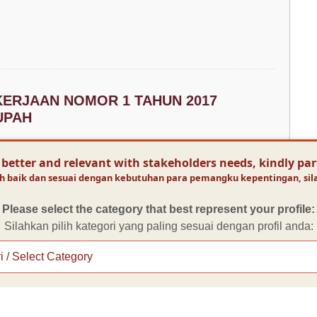
ERJAAN NOMOR 1 TAHUN 2017
UPAH
 better and relevant with stakeholders needs, kindly par
baik dan sesuai dengan kebutuhan para pemangku kepentingan, silahk
Please select the category that best represent your profile:
NTI UNDANG-UNDANG REPUBLIK
Silahkan pilih kategori yang paling sesuai dengan profil anda:
 TENTANG CIPTA KERJA
cabut Undang-undang Nomor 11 tahun 2020 Tentang
Undang