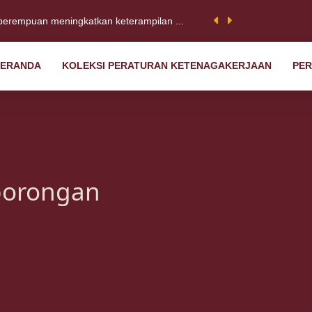
ess Forum 2022: Satu dekade kemajua...
ERANDA
KOLEKSI PERATURAN KETENAGAKERJAAN
PER
 Sebuah serikat pekerja di Jawa B...
borongan