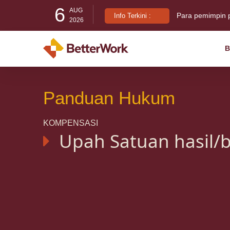
6
AUG
Info Terkini :
2026
Indonesia Busin
B
Di balik T-Shirt:
Panduan Hukum
KOMPENSASI
Upah Satuan hasil/