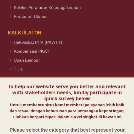
Koleksi Peraturan Ketenagakerjaan
Peraturan Utama
KALKULATOR
Hak Akibat PHK (PKWTT)
Kompensasi PKWT
Upah Lembur
THR
Ikuti Kami
To help our website serve you better and relevant
with stakeholders needs, kindly participate in
quick survey below
Untuk membantu situs kami memberi pelayanan lebih baik
dan sesuai dengan kebutuhan para pemangku kepentingan,
Visit Today :
101
silahkan berpartisipasi dalam survei singkat di bawah ini
Visits :
132083
Online Visitors :
1
Please select the category that best represent your